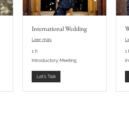
International Wedding
W
Leer más
L
1 h
1 
Introductory
Int
Introductory Meeting
I
Meeting
Me
Let's Talk