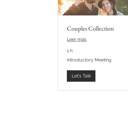
Couples Collection
Leer más
1 h
Introductory
Introductory Meeting
Meeting
Let's Talk